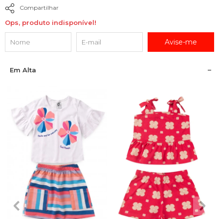
Compartilhar
Ops, produto indisponível!
Avise-me
Em Alta
2
3
4
6
8
2
3
4
6
8