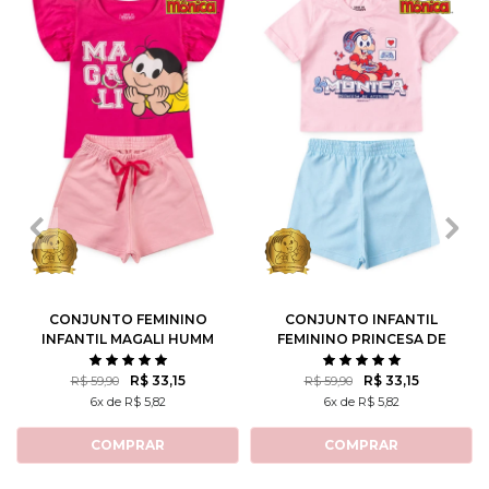
1
2
3
4
6
1
2
3
4
6
8
10
8
10
12
CONJUNTO FEMININO
CONJUNTO INFANTIL
INFANTIL MAGALI HUMM
FEMININO PRINCESA DE
AMO MELANCIA- TURMA
ATITUDE - TURMA DA
DA MÔNICA
MÔNICA
R$ 33,15
R$ 33,15
R$ 59,90
R$ 59,90
6x de R$ 5,82
6x de R$ 5,82
COMPRAR
COMPRAR