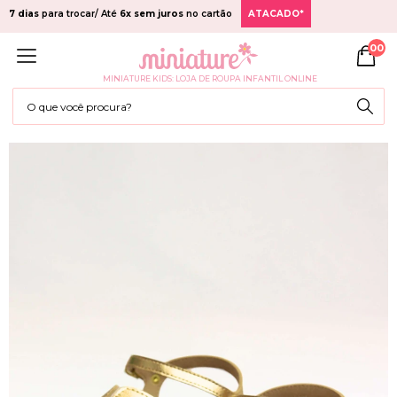
7 dias
para trocar/ Até
6x sem juros
no cartão
ATACADO*
00
MINIATURE KIDS: LOJA DE ROUPA INFANTIL ONLINE