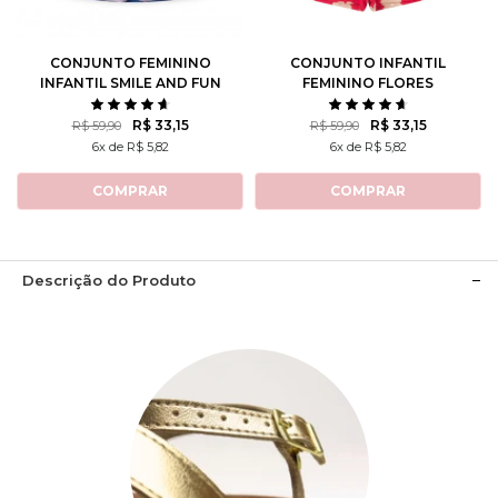
10
12
10
12
CONJUNTO FEMININO
CONJUNTO INFANTIL
INFANTIL SMILE AND FUN
FEMININO FLORES
ROTATIVAS
R$ 33,15
R$ 33,15
R$ 59,90
R$ 59,90
6x de R$ 5,82
6x de R$ 5,82
COMPRAR
COMPRAR
Descrição do Produto