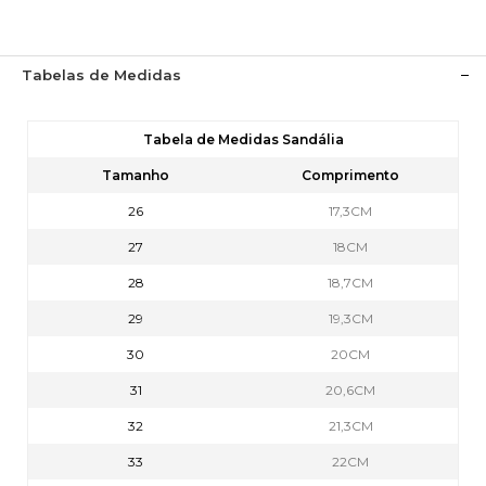
Tabelas de Medidas
Tabela de Medidas Sandália
Tamanho
Comprimento
26
17,3CM
27
18CM
28
18,7CM
29
19,3CM
30
20CM
31
20,6CM
32
21,3CM
33
22CM