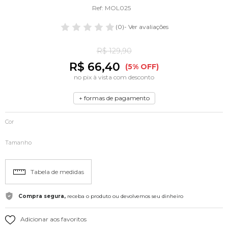
Ref: MOL025
(0)
- Ver avaliações
R$ 129,90
R$ 66,40
(5% OFF)
no pix à vista com desconto
+ formas de pagamento
Cor
Tamanho
Tabela de medidas
Compra segura,
receba o produto ou devolvemos seu dinheiro
Adicionar aos favoritos