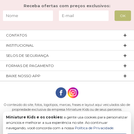
Receba ofertas com preços exclusivos:
CONTATOS
INSTITUCIONAL
SELOS DE SEGURANÇA
FORMAS DE PAGAMENTO
BAIXE NOSSO APP
O conteúdo do site, fotos, logotipos, marcas, frases e layout aqui veiculados são de
propriedade exclusiva da empresa Miniature Kids ou de seus parceiros.
Todos os direitos reservados. Platinum Indústria de Confecções LTDA - CNPJ:
Miniature Kids e os cookies:
a gente usa cookies para personalizar
27.180.131/0001-54 Endereço: Rod. Ivo Silveira, n° 7505 - Bateias, Gaspar - SC, 89113-
anúncios e melhorar a sua experiência no site. Ao continuar
040
navegando, você concorda com a nossa
Política de Privacidade
.