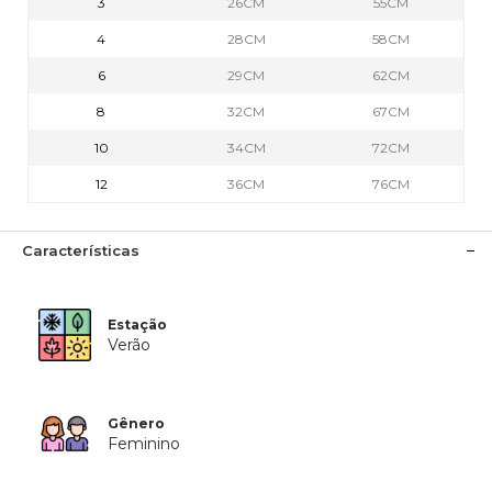
3
26CM
55CM
4
28CM
58CM
6
29CM
62CM
8
32CM
67CM
10
34CM
72CM
12
36CM
76CM
Características
Estação
Verão
Gênero
Feminino