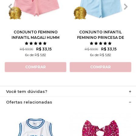
1
2
3
4
6
1
2
3
4
6
8
10
8
10
12
CONJUNTO FEMININO
CONJUNTO INFANTIL
INFANTIL MAGALI HUMM
FEMININO PRINCESA DE
AMO MELANCIA- TURMA
ATITUDE - TURMA DA
DA MÔNICA
MÔNICA
R$ 33,15
R$ 33,15
R$ 59,90
R$ 59,90
6x de R$ 5,82
6x de R$ 5,82
COMPRAR
COMPRAR
Você tem dúvidas?
Ofertas relacionadas