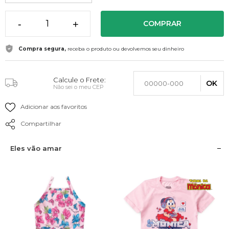
-
+
COMPRAR
Compra segura,
receba o produto ou devolvemos seu dinheiro
Calcule o Frete:
OK
Não sei o meu CEP
Adicionar aos favoritos
Compartilhar
Eles vão amar