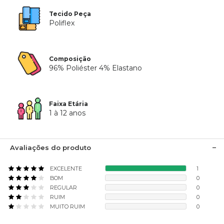
Tecido Peça
Poliflex
Composição
96% Poliéster 4% Elastano
Faixa Etária
1 à 12 anos
Avaliações do produto
EXCELENTE
1
BOM
0
REGULAR
0
RUIM
0
MUITO RUIM
0