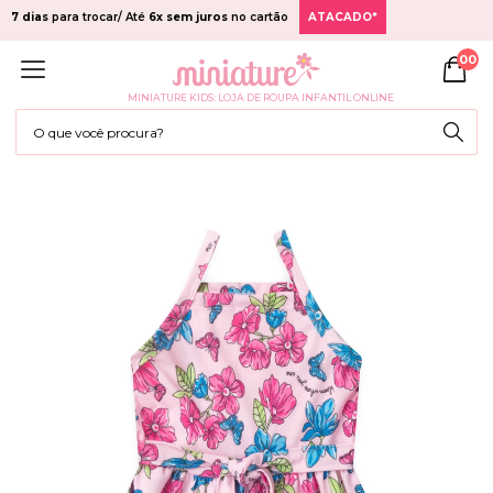
7 dias
para trocar/ Até
6x sem juros
no cartão
ATACADO*
00
MINIATURE KIDS: LOJA DE ROUPA INFANTIL ONLINE