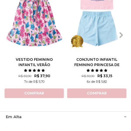
2
3
4
6
8
1
2
3
4
6
10
12
8
10
12
VESTIDO FEMININO
CONJUNTO INFANTIL
INFANTIL VERÃO
FEMININO PRINCESA DE
FLORESCIDO
ATITUDE - TURMA DA
MÔNICA
R$ 37,90
R$ 33,15
R$ 59,90
R$ 59,90
7x de R$ 5,70
6x de R$ 5,82
COMPRAR
COMPRAR
Em Alta