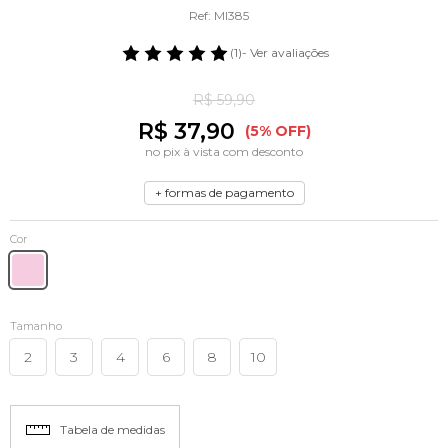
Ref: MI385
(1)
- Ver avaliações
R$ 59,90
R$ 37,90
(5% OFF)
no pix à vista com desconto
+ formas de pagamento
Cor
Tamanho
2
3
4
6
8
10
Tabela de medidas