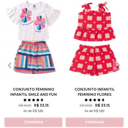
2
3
4
6
8
2
3
4
6
8
10
12
10
12
CONJUNTO FEMININO
CONJUNTO INFANTIL
INFANTIL SMILE AND FUN
FEMININO FLORES
ROTATIVAS
R$ 33,15
R$ 33,15
R$ 59,90
R$ 59,90
6x de R$ 5,82
6x de R$ 5,82
COMPRAR
COMPRAR