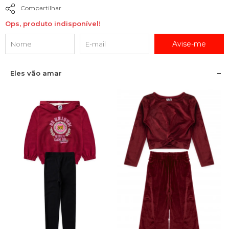
Compartilhar
Ops, produto indisponível!
Avise-me
Eles vão amar
1
2
3
4
6