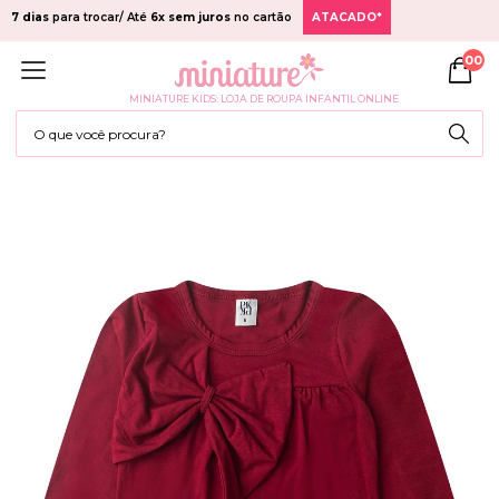
7 dias
para trocar/ Até
6x sem juros
no cartão
ATACADO*
00
MINIATURE KIDS: LOJA DE ROUPA INFANTIL ONLINE