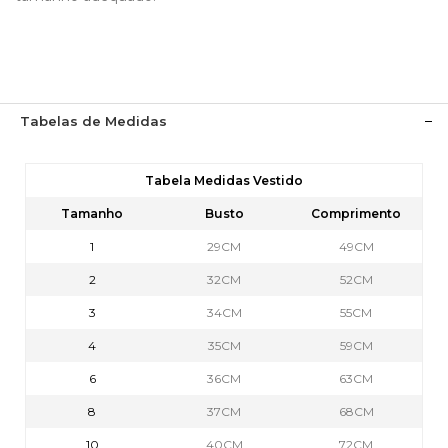
Tabelas de Medidas
Tabela Medidas Vestido
Tamanho
Busto
Comprimento
1
29CM
49CM
2
32CM
52CM
3
34CM
55CM
4
35CM
59CM
6
36CM
63CM
8
37CM
68CM
10
40CM
72CM