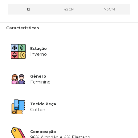
12
42CM
73CM
Características
Estação
Inverno
Gênero
Feminino
Tecido Peça
Cotton
Composição
96% Algodão e 4% Elastano