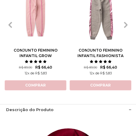
2
3
4
6
8
2
3
4
6
8
10
12
14
10
12
14
CONJUNTO FEMININO
CONJUNTO FEMININO
INFANTIL GROW
INFANTIL FASHIONISTA
POSITIVE THOUGHTS
R$ 66,40
R$ 66,40
R$ 89,90
R$ 89,90
12x de R$ 5,83
12x de R$ 5,83
COMPRAR
COMPRAR
Descrição do Produto