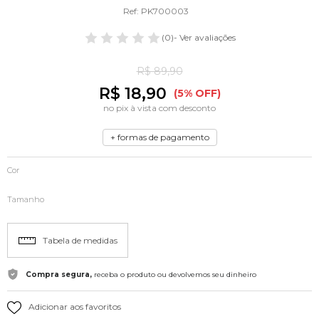
Ref: PK700003
(0)
- Ver avaliações
R$ 89,90
R$ 18,90
(5% OFF)
no pix à vista com desconto
+ formas de pagamento
Cor
Tamanho
Tabela de medidas
Compra segura,
receba o produto ou devolvemos seu dinheiro
Adicionar aos favoritos